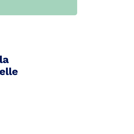
la
elle