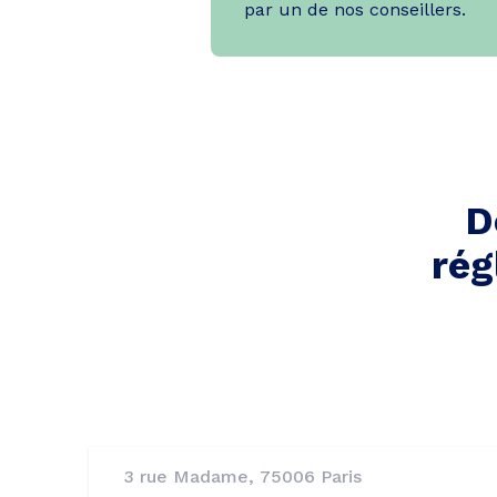
par un de nos conseillers.
D
rég