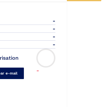
-
-
-
-
risation
-
par e-mail