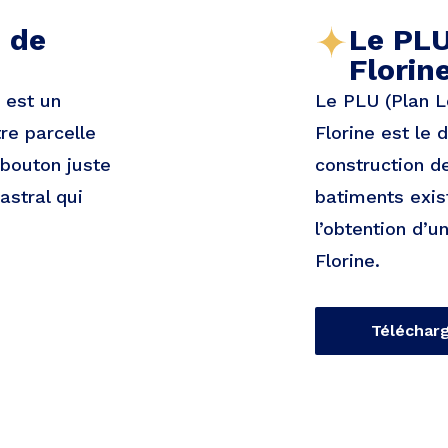
e de
Le PLU
Florin
e est un
Le PLU (Plan L
re parcelle
Florine est le 
 bouton juste
construction d
astral qui
batiments exist
l’obtention d’u
Florine.
Téléchar