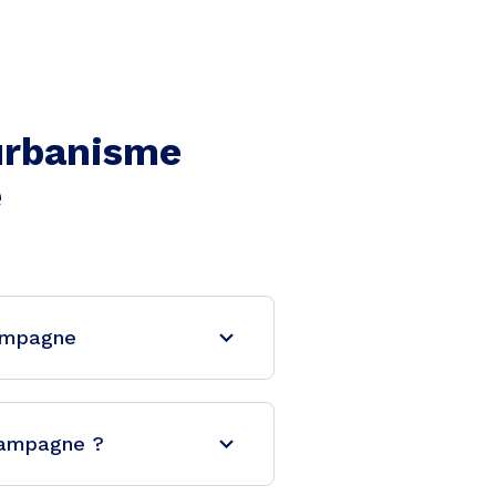
'urbanisme
e
hampagne
Champagne ?