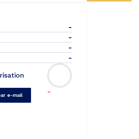
-
-
-
-
risation
-
par e-mail