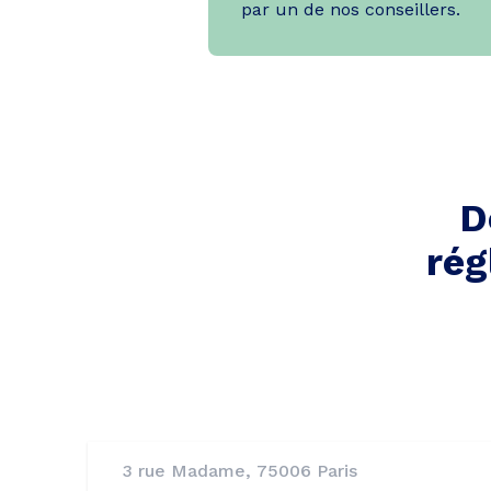
par un de nos conseillers.
D
rég