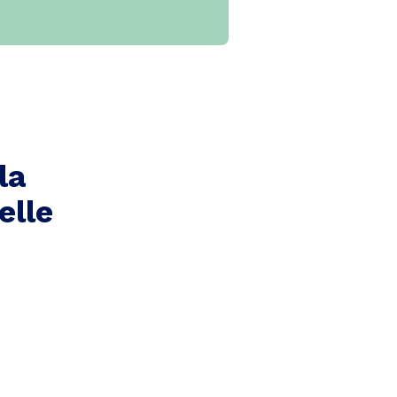
la
elle