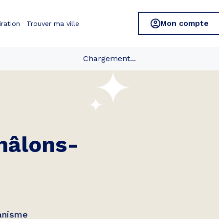
Mon compte
iration
Trouver ma ville
Chargement...
hâlons-
banisme