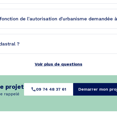
 fonction de l'autorisation d'urbanisme demandée 
dastral ?
Voir plus de questions
e projet
09 74 48 37 61
Demarrer mon pro
re rappelé