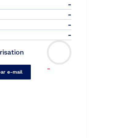
-
-
-
-
risation
-
par e-mail