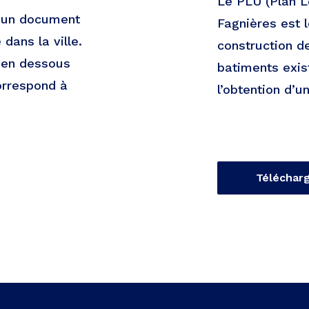
Le PLU (Plan L
t un document
Fagnières est 
dans la ville.
construction d
e en dessous
batiments exist
orrespond à
l’obtention d’u
Téléchar