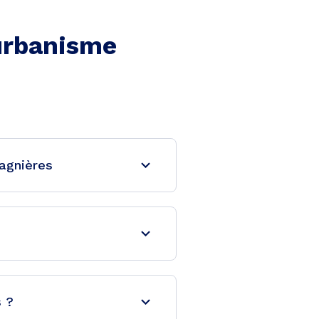
'urbanisme
agnières
s ?