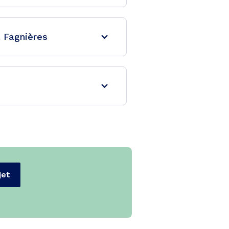
à Fagnières
jet