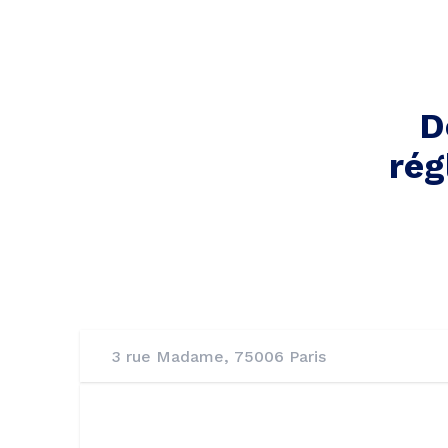
D
rég