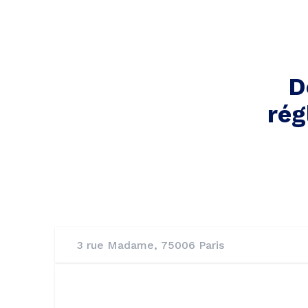
D
rég