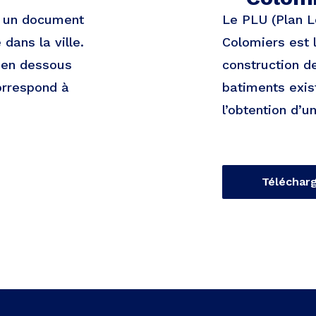
t un document
Le PLU (Plan L
dans la ville.
Colomiers est 
e en dessous
construction d
orrespond à
batiments exist
l’obtention d’
Téléchar