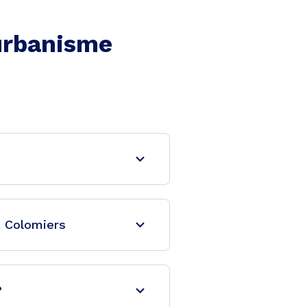
'urbanisme
à Colomiers
?