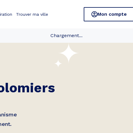
Mon compte
iration
Trouver ma ville
Chargement...
olomiers
banisme
ment.