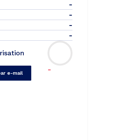
-
-
-
-
risation
-
par e-mail