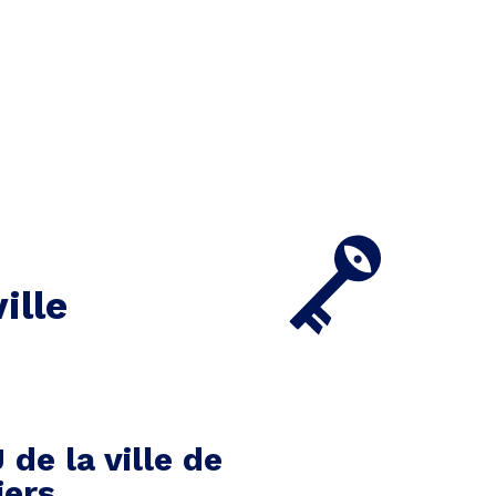
ille
 de la ville de
iers