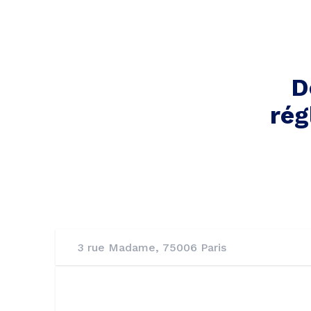
D
rég