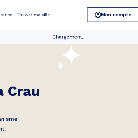
Mon compte
iration
Trouver ma ville
Chargement...
a Crau
banisme
nt.