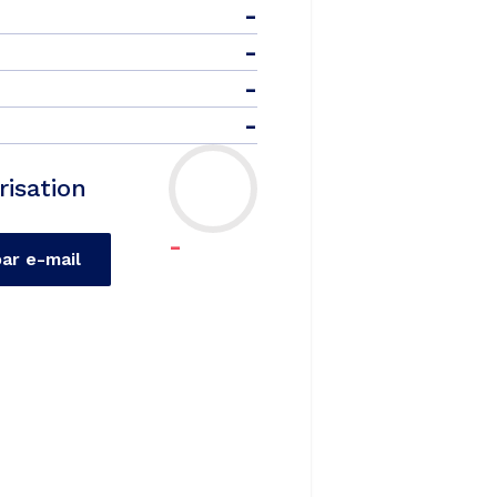
-
-
-
-
risation
-
par e-mail