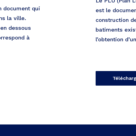
Le PLU (Plan L
un document qui
est le documen
 la ville.
construction d
e en dessous
batiments exist
orrespond à
l’obtention d’u
Téléchar