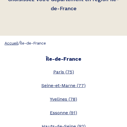
de-France
Accueil
/
Île-de-France
Île-de-France
Paris
(
75
)
Seine-et-Marne
(
77
)
Yvelines
(
78
)
Essonne
(
91
)
Hauts-de-Seine
(
92
)