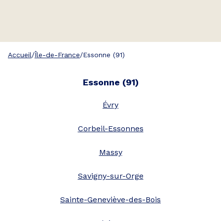
Accueil
/
Île-de-France
/
Essonne (91)
Essonne
(
91
)
Évry
Corbeil-Essonnes
Massy
Savigny-sur-Orge
Sainte-Geneviève-des-Bois