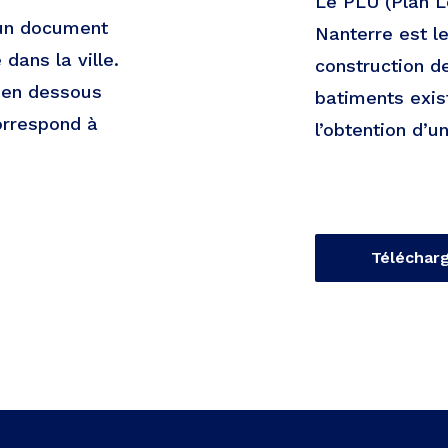
Le PLU (Plan L
 un document
Nanterre est l
dans la ville.
construction d
e en dessous
batiments exist
orrespond à
l’obtention d’u
Téléchar