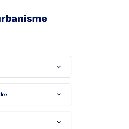
'urbanisme
dre