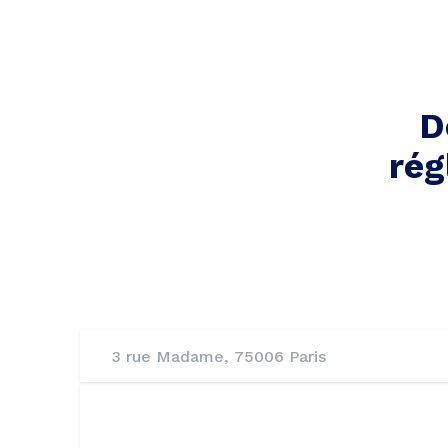
D
rég