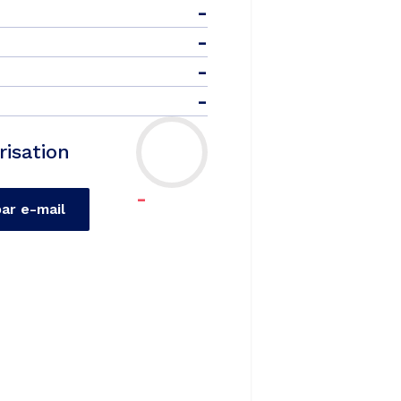
-
-
-
-
risation
-
par e-mail