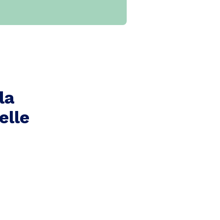
la
elle