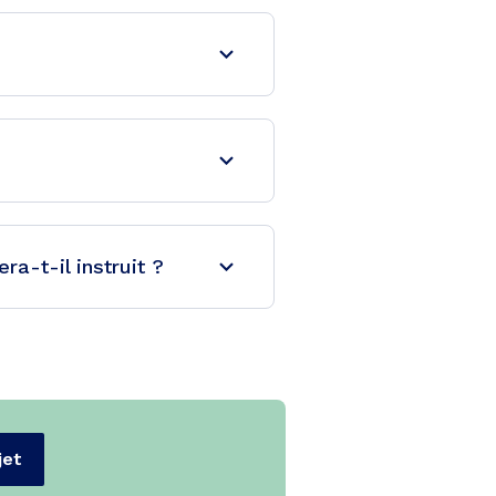
a-t-il instruit ?
jet