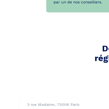
par un de nos conseillers.
D
rég