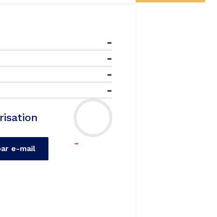
-
-
-
-
risation
-
par e-mail