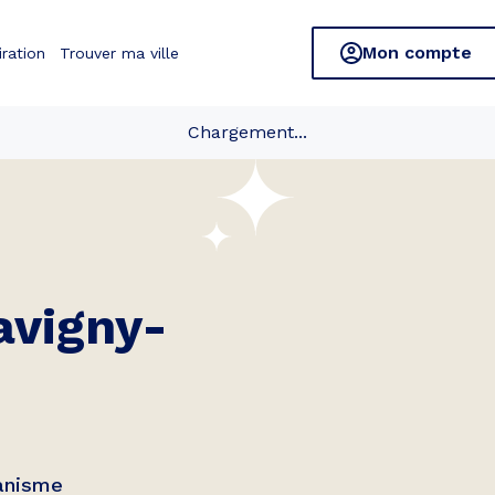
Mon compte
iration
Trouver ma ville
Chargement...
avigny-
banisme