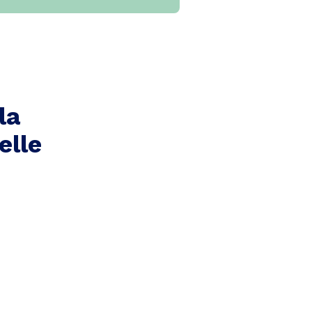
la
elle