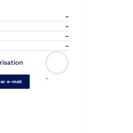
-
-
-
-
risation
-
par e-mail