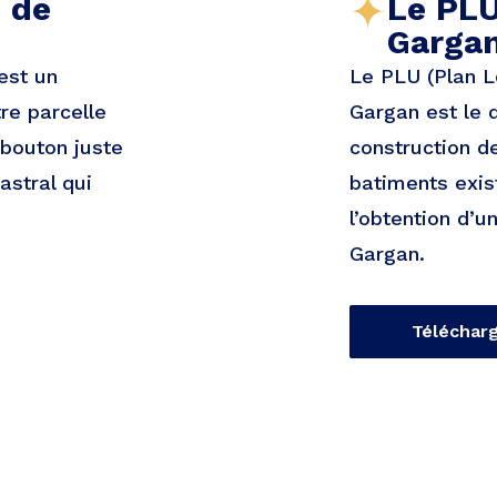
e de
Le PLU 
Garga
est un
Le PLU (Plan Lo
re parcelle
Gargan est le 
 bouton juste
construction d
astral qui
batiments exist
l’obtention d’u
Gargan.
Téléchar