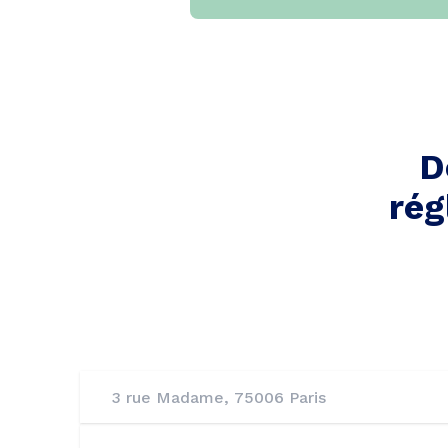
D
rég