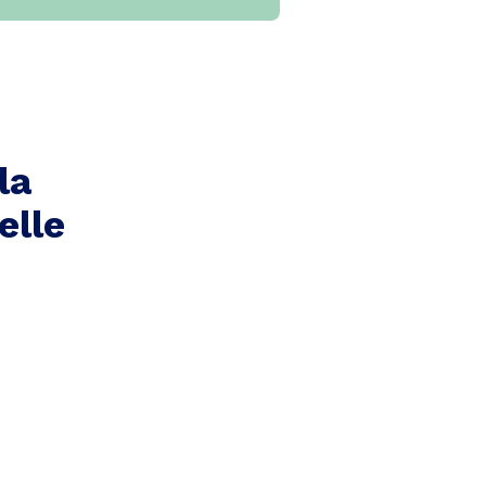
la
elle