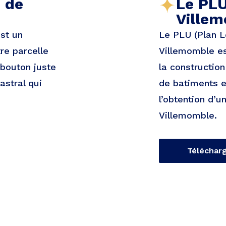
e de
Le PLU
Ville
est un
Le PLU (Plan L
re parcelle
Villemomble es
 bouton juste
la constructio
astral qui
de batiments ex
l’obtention d’u
Villemomble.
Téléchar