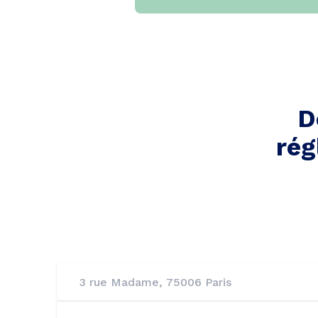
D
rég