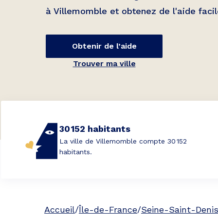
à
Villemomble
et obtenez de l'aide faci
Obtenir de l’aide
Trouver ma ville
30 152 habitants
La ville de Villemomble compte 30 152
habitants.
Accueil
/
Île-de-France
/
Seine-Saint-Deni