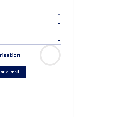
-
-
-
-
risation
-
par e-mail