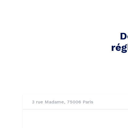
D
rég