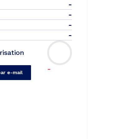
-
-
-
-
risation
-
par e-mail