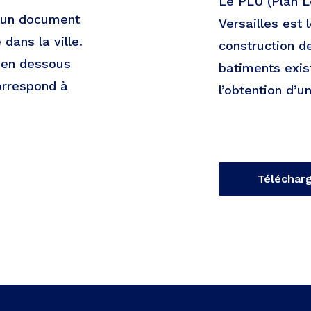
Le PLU (Plan L
t un document
Versailles est 
dans la ville.
construction d
e en dessous
batiments exist
orrespond à
l’obtention d’u
Téléchar