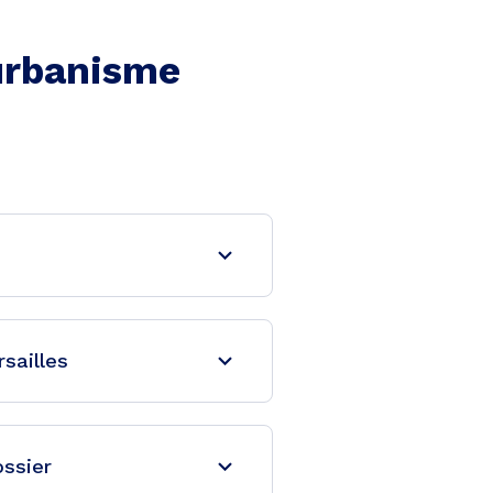
'urbanisme
sailles
ossier