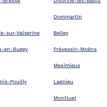
-Bresse
Divonne-les-Bains
Dommartin
de-sur-Valserine
Belley
u-en-Bugey
Prévessin-Moëns
Meximieux
nis-Pouilly
Lagnieu
Montluel