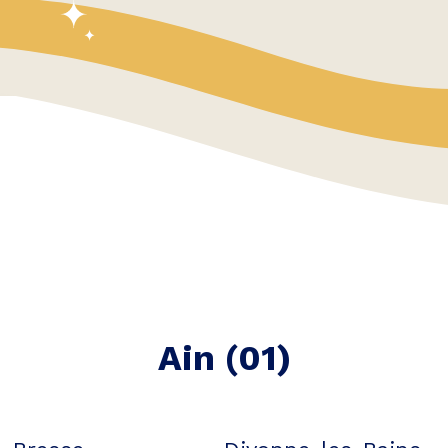
Ain
(
01
)