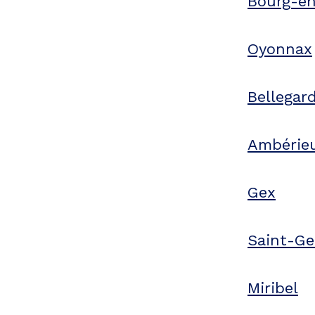
Bourg-en
Oyonnax
Bellegar
Ambérie
Gex
Saint-Ge
Miribel