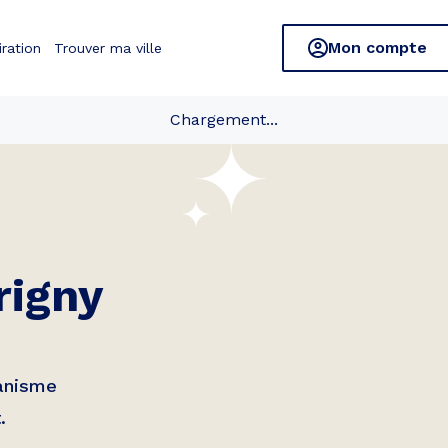
Mon compte
iration
Trouver ma ville
Chargement...
rigny
banisme
.