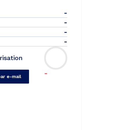
-
-
-
-
risation
-
par e-mail