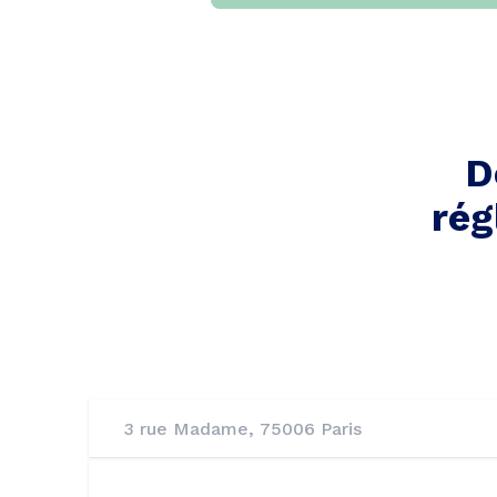
D
rég