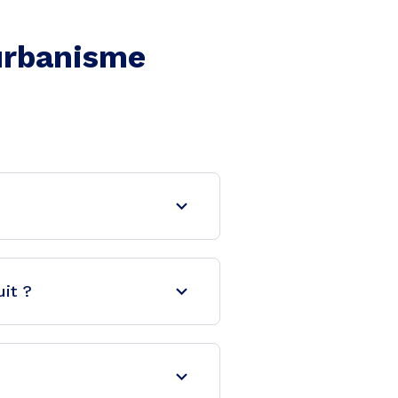
'urbanisme
uit ?