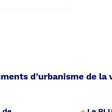
ments d’urbanisme de la v
e de
Le PLU