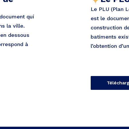
Le PLU (Plan L
n document qui
est le documen
 la ville.
construction d
e en dessous
batiments exist
orrespond à
l’obtention d’u
Téléchar