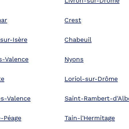
Livron-sur-Drôme
mar
Crest
ur-Isère
Chabeuil
s-Valence
Nyons
te
Loriol-sur-Drôme
ès-Valence
Saint-Rambert-d'Al
e-Péage
Tain-l'Hermitage