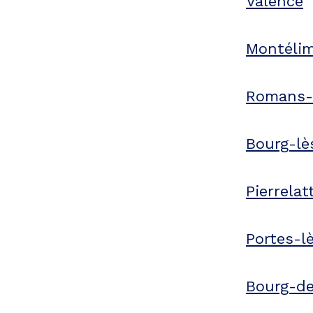
Valence
Montéli
Romans-s
Bourg-lè
Pierrelat
Portes-l
Bourg-d