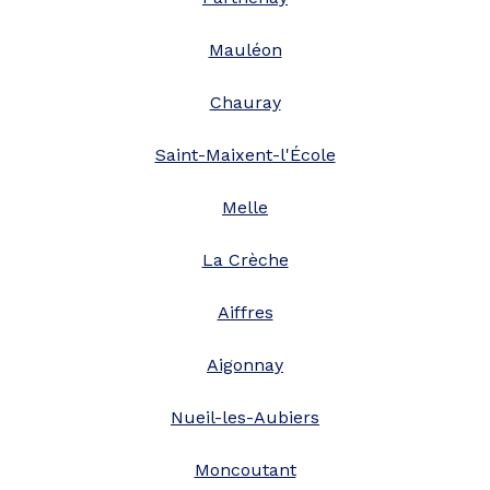
Mauléon
Chauray
Saint-Maixent-l'École
Melle
La Crèche
Aiffres
Aigonnay
Nueil-les-Aubiers
Moncoutant